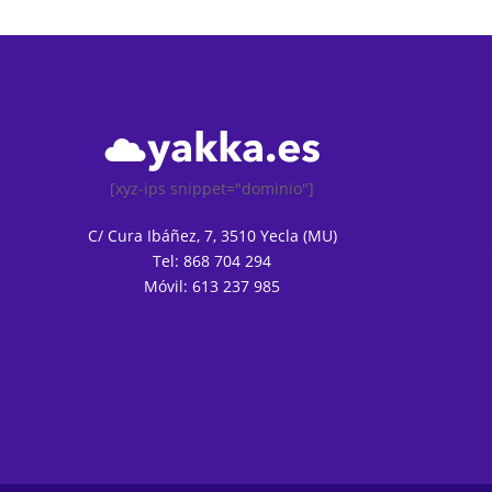
[xyz-ips snippet="dominio"]
C/ Cura Ibáñez, 7, 3510 Yecla (MU)
Tel: 868 704 294
Móvil: 613 237 985