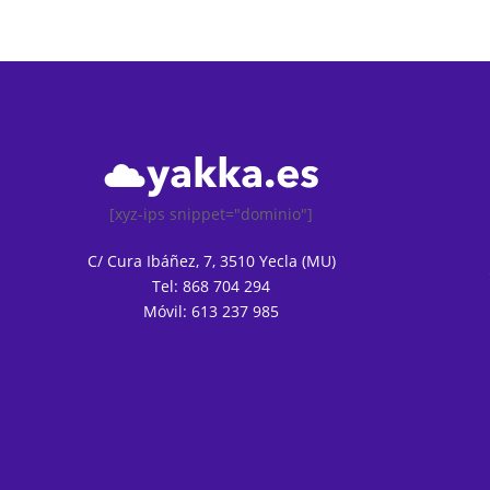
[xyz-ips snippet="dominio"]
C/ Cura Ibáñez, 7, 3510 Yecla (MU)
Tel: 868 704 294
Móvil: 613 237 985