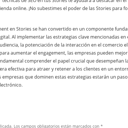
rar técnicas de SEO en tus Stories te ayudará a destacar en
tienda online. ¡No subestimes el poder de las Stories para f
ement en Stories se han convertido en un componente fundam
ital. Al implementar las estrategias clave mencionadas en 
diencia, la potenciación de la interacción en el comercio el
ón para aumentar el engagement, las empresas pueden mejor
 fundamental comprender el papel crucial que desempeñan las
ra efectiva para atraer y retener a los clientes en un ent
as empresas que dominen estas estrategias estarán un paso 
lectrónico.
licada.
Los campos obligatorios están marcados con
*