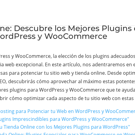
ine: Descubre los Mejores Plugins
WordPress y WooCommerce
Press y WooCommerce, la elección de los plugins adecuados
ia web excepcional. En este artículo, nos adentraremos en 
s para potenciar tu sitio web y tienda online. Desde optim
 SEO, descubrirás cómo aprovechar al máximo estas potente
jores plugins para WordPress y WooCommerce que te ayudará
ubrir cómo optimizar cada aspecto de tu sitio web con esta
e Hosting para Potenciar tu Web en WordPress y WooComme
Plugins Imprescindibles para WordPress y WooCommerce"
tu Tienda Online con los Mejores Plugins para WordPress"
ienda Online: Plugins Esenciales para WooCommerce en Wor