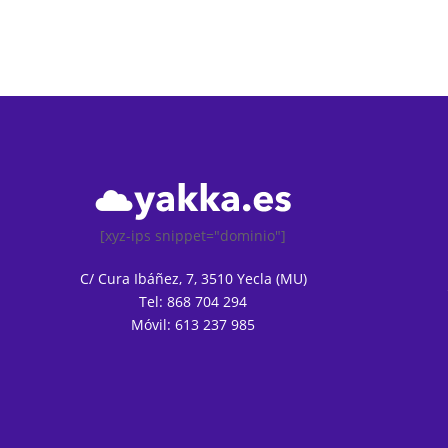
[xyz-ips snippet="dominio"]
C/ Cura Ibáñez, 7, 3510 Yecla (MU)
Tel: 868 704 294
Móvil: 613 237 985