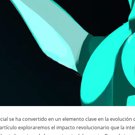
rtificial se ha convertido en un elemento clave en la evolución
artículo exploraremos el impacto revolucionario que la inteli