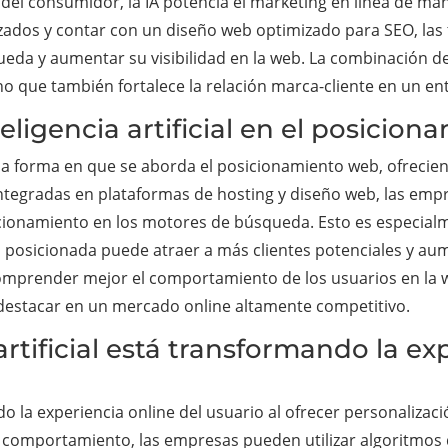
l consumidor, la IA potencia el marketing en línea de maner
izados y contar con un diseño web optimizado para SEO, las
da y aumentar su visibilidad en la web. La combinación de
ino que también fortalece la relación marca-cliente en un en
nteligencia artificial en el posicio
do la forma en que se aborda el posicionamiento web, ofrecie
ntegradas en plataformas de hosting y diseño web, las emp
cionamiento en los motores de búsqueda. Esto es especialm
n posicionada puede atraer a más clientes potenciales y aum
 a comprender mejor el comportamiento de los usuarios en la
 destacar en un mercado online altamente competitivo.
artificial está transformando la ex
ando la experiencia online del usuario al ofrecer personalizac
e comportamiento, las empresas pueden utilizar algoritmos d