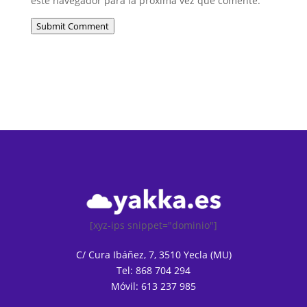
este navegador para la próxima vez que comente.
Submit Comment
[xyz-ips snippet="dominio"]
C/ Cura Ibáñez, 7, 3510 Yecla (MU)
Tel: 868 704 294
Móvil: 613 237 985