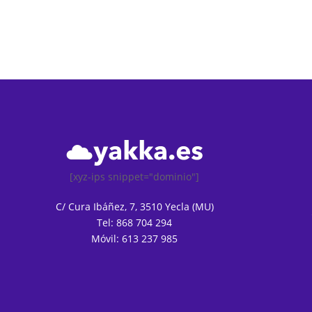
[xyz-ips snippet="dominio"]
C/ Cura Ibáñez, 7, 3510 Yecla (MU)
Tel: 868 704 294
Móvil: 613 237 985