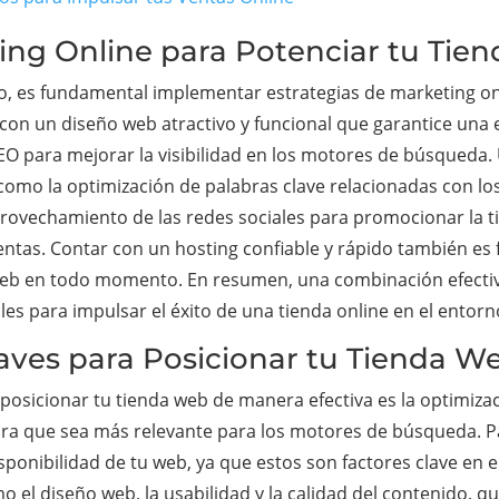
ting Online para Potenciar tu Tie
to, es fundamental implementar estrategias de marketing on
 con un diseño web atractivo y funcional que garantice una 
EO para mejorar la visibilidad en los motores de búsqueda. U
 como la optimización de palabras clave relacionadas con lo
aprovechamiento de las redes sociales para promocionar la t
ventas. Contar con un hosting confiable y rápido también es
o web en todo momento. En resumen, una combinación efecti
 para impulsar el éxito de una tienda online en el entorno 
laves para Posicionar tu Tienda W
osicionar tu tienda web de manera efectiva es la optimizaci
para que sea más relevante para los motores de búsqueda. Par
isponibilidad de tu web, ya que estos son factores clave en
el diseño web, la usabilidad y la calidad del contenido, q