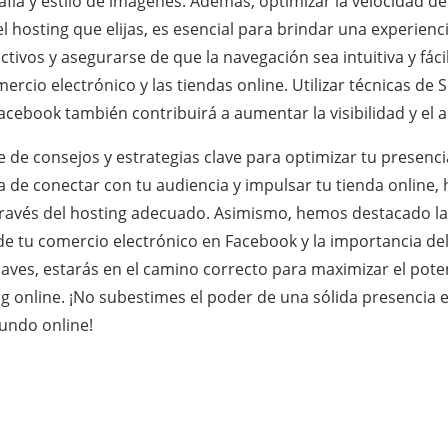
afía y estilo de imágenes. Además, optimizar la velocidad de
 hosting que elijas, es esencial para brindar una experienci
ivos y asegurarse de que la navegación sea intuitiva y fáci
rcio electrónico y las tiendas online. Utilizar técnicas d
acebook también contribuirá a aumentar la visibilidad y el a
 de consejos y estrategias clave para optimizar tu presenci
 de conectar con tu audiencia y impulsar tu tienda online, h
 través del hosting adecuado. Asimismo, hemos destacado l
e tu comercio electrónico en Facebook y la importancia de
 claves, estarás en el camino correcto para maximizar el p
 online. ¡No subestimes el poder de una sólida presencia en
mundo online!