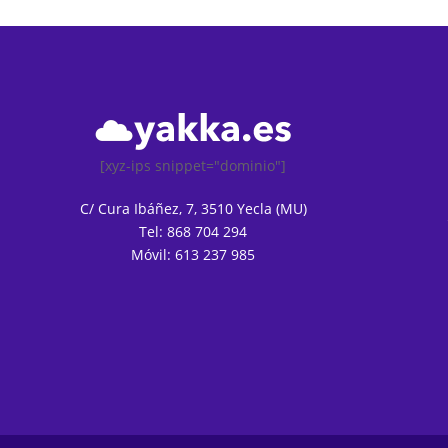
[xyz-ips snippet="dominio"]
C/ Cura Ibáñez, 7, 3510 Yecla (MU)
Tel: 868 704 294
Móvil: 613 237 985